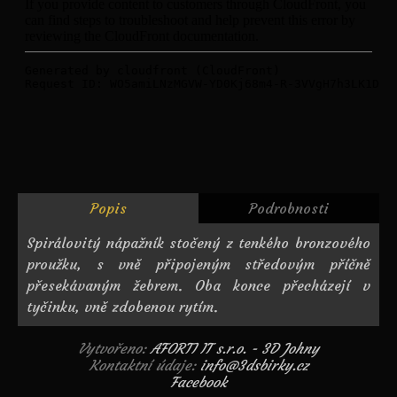
Popis
Podrobnosti
Spirálovitý nápažník stočený z tenkého bronzového
proužku, s vně připojeným středovým příčně
přesekávaným žebrem. Oba konce přecházejí v
tyčinku, vně zdobenou rytím.
Vytvořeno:
AFORTI IT s.r.o. - 3D Johny
Kontaktní údaje:
info@3dsbirky.cz
Facebook