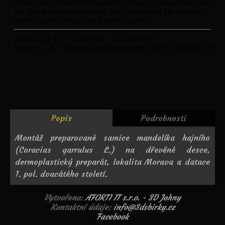
Popis
Podrobnosti
Montáž preparované samice mandelíka hajního
(Coracias garrulus L.) na dřevěné desce,
dermoplastický preparát, lokalita Morava a datace
1. pol. dvacátého století.
Vytvořeno:
AFORTI IT s.r.o. - 3D Johny
Kontaktní údaje:
info@3dsbirky.cz
Facebook